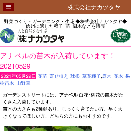
株式会社ナカツタヤ
野菜づくり・ガーデニング・生花
◆株式会社ナカツタヤ◆
信州に適した種子･苗･樹木などを販売
アナベルの苗木が入荷しています！
20210529
2021年05月29日
花苗･寄せ植え･球根･草花種子
,
庭木･花木･果
樹苗木･山野草
ガーデンストリートには、
アナベル
白花･桃花の苗木がた
くさん入荷しています。
苗木の大きさも2種類あり、じっくり育てたい方、早く大
きくなってほしい方、どちらの方にもおすすめです。