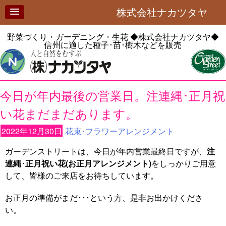
株式会社ナカツタヤ
野菜づくり・ガーデニング・生花
◆株式会社ナカツタヤ◆
信州に適した種子･苗･樹木などを販売
今日が年内最後の営業日。注連縄･正月祝
い花まだまだあります。
2022年12月30日
花束･フラワーアレンジメント
ガーデンストリートは、今日が年内営業最終日ですが、
注
連縄
･
正月祝い花(お正月アレンジメント)
をしっかりご用意
して、皆様のご来店をお待ちしています。
お正月の準備がまだ･･･という方、是非お出かけくださ
い。