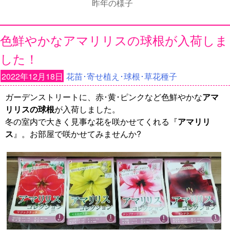
昨年の様子
色鮮やかなアマリリスの球根が入荷しま
した！
2022年12月18日
花苗･寄せ植え･球根･草花種子
ガーデンストリートに、赤･黄･ピンクなど色鮮やかな
アマ
リリスの球根
が入荷しました。
冬の室内で大きく見事な花を咲かせてくれる『
アマリリ
ス
』。お部屋で咲かせてみませんか?