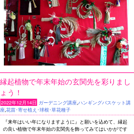
縁起植物で年末年始の玄関先を彩りまし
ょう！
2022年12月14日
ガーデニング講座
,
ハンギングバスケット講
座
,
花苗･寄せ植え･球根･草花種子
『来年はいい年になりますように』と願いを込めて、縁起
の良い植物で年末年始の玄関先を飾ってみてはいかがです