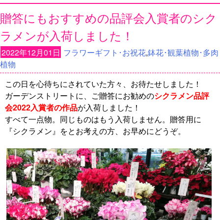
贈答にもおすすめの品評会入賞者のシク
ラメンが入荷しました！
2022年12月01日
フラワーギフト･お祝花
,
鉢花･観葉植物･多肉
植物
この日を心待ちにされていた方々、お待たせしました！
ガーデンストリートに、ご贈答にお勧めの
シクラメン品評
会2022入賞者の作品
が入荷しました
！
すべて一点物。同じものはもう入荷しません。贈答用に
『シクラメン』をとお考えの方、お早めにどうぞ。