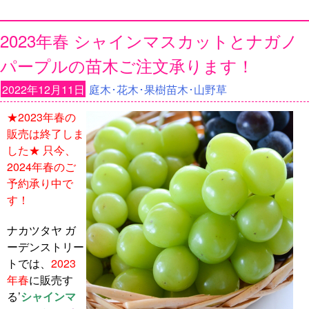
2023年春 シャインマスカットとナガノ
パープルの苗木ご注文承ります！
2022年12月11日
庭木･花木･果樹苗木･山野草
★2023年春の
販売は終了しま
した★ 只今、
2024年春のご
予約承り中で
す！
ナカツタヤ ガ
ーデンストリー
トでは、
2023
年春
に販売す
る’
シャインマ