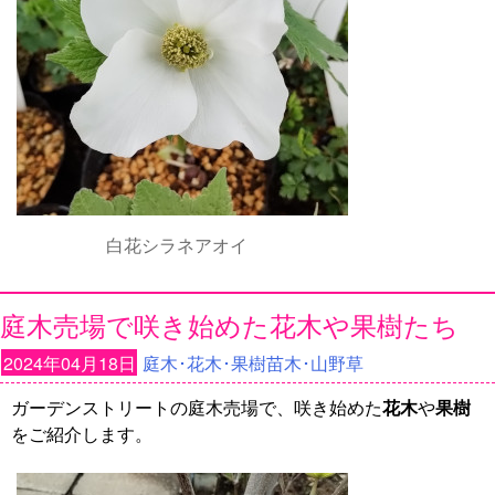
白花シラネアオイ
庭木売場で咲き始めた花木や果樹たち
2024年04月18日
庭木･花木･果樹苗木･山野草
ガーデンストリートの庭木売場で、咲き始めた
花木
や
果樹
をご紹介します。