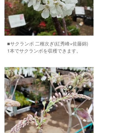
■サクランボ 二種次ぎ(紅秀峰×佐藤錦)
1本でサクランボを収穫できます。