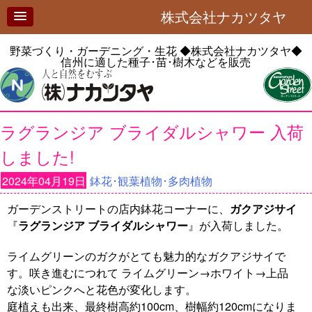
株式会社ナカツタヤ
野菜づくり・ガーデニング・生花
◆株式会社ナカツタヤ◆
信州に適した種子･苗･樹木などを販売
ラグランジア ブライダルシャワー 入荷
しました!
2024年04月19日
鉢花･観葉植物･多肉植物
ガーデンストリートの店内鉢花コーナーに、
ガクアジサイ
『
ラグランジア ブライダルシャワー
』が入荷しました。
ライムグリーンのガクがとても魅力的なガクアジサイで
す。咲き進むにつれて ライムグリーン→ホワイト→上品
な淡いピンクへと花色が変化します。
庭植えも出来、最終樹高約100cm、樹幅約120cmになりま