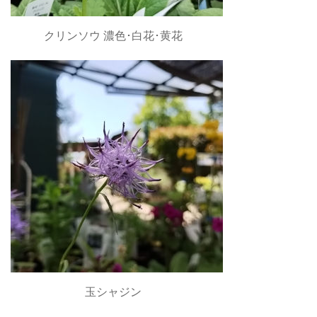
クリンソウ 濃色･白花･黄花
玉シャジン