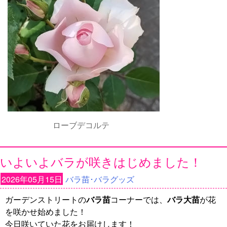
ローブデコルテ
いよいよバラが咲きはじめました！
2026年05月15日
バラ苗･バラグッズ
ガーデンストリートの
バラ苗
コーナーでは、
バラ大苗
が花
を咲かせ始めました！
今日咲いていた花をお届けします！