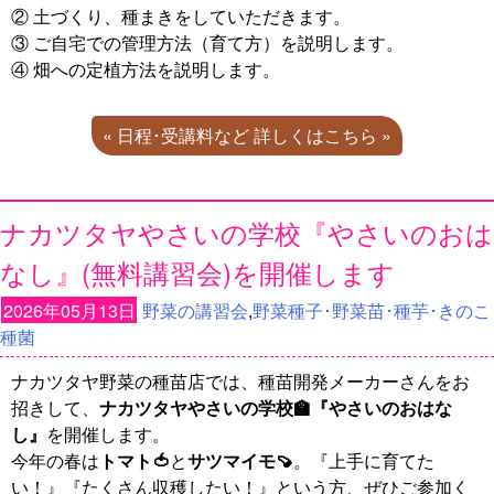
② 土づくり、種まきをしていただきます。
③ ご自宅での管理方法（育て方）を説明します。
④ 畑への定植方法を説明します。
« 日程･受講料など 詳しくはこちら »
ナカツタヤやさいの学校『やさいのおは
なし』(無料講習会)を開催します
2026年05月13日
野菜の講習会
,
野菜種子･野菜苗･種芋･きのこ
種菌
ナカツタヤ野菜の種苗店では、種苗開発メーカーさんをお
招きして、
ナカツタヤやさいの学校🏫『やさいのおはな
し』
を開催します。
今年の春は
トマト🍅
と
サツマイモ🍠
。『上手に育てた
い！』『たくさん収穫したい！』という方、ぜひご参加く