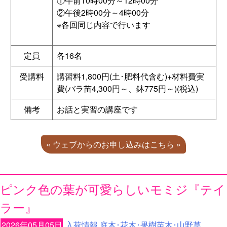
①午前10時00分～12時00分
②午後2時00分～4時00分
※各回同じ内容で行います
定員
各16名
受講料
講習料1,800円(土･肥料代含む)+材料費実
費(バラ苗4,300円～、鉢775円～)(税込)
備考
お話と実習の講座です
« ウェブからのお申し込みはこちら »
ピンク色の葉が可愛らしいモミジ『テイ
ラー』
2026年05月05日
入荷情報
,
庭木･花木･果樹苗木･山野草