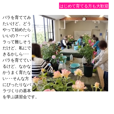
はじめて育てる方も大歓迎
バラを育ててみ
たいけど、どう
やって始めたら
いいの？･･･バ
ラって難しそう
だけど、私にで
きるかしら･･･
バラを育ててい
るけど、なかな
かうまく育たな
い･･･そんな方
にぴったりなバ
ラづくりの基本
を学ぶ講習会です。