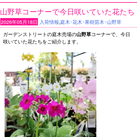
山野草コーナーで今日咲いていた花たち
2026年05月18日
入荷情報
,
庭木･花木･果樹苗木･山野草
ガーデンストリートの庭木売場の
山野草
コーナーで、今日
咲いていた花たちをご紹介します。