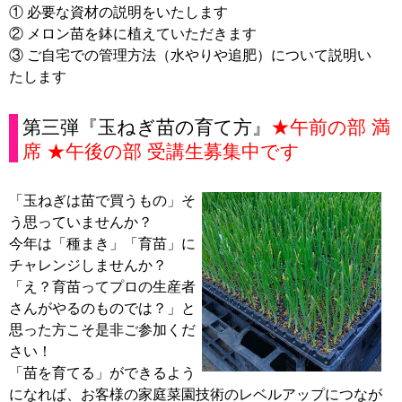
① 必要な資材の説明をいたします
② メロン苗を鉢に植えていただきます
③ ご自宅での管理方法（水やりや追肥）について説明い
たします
第三弾『玉ねぎ苗の育て方』
★午前の部 満
席 ★午後の部 受講生募集中です
「玉ねぎは苗で買うもの」そ
う思っていませんか？
今年は「種まき」「育苗」に
チャレンジしませんか？
「え？育苗ってプロの生産者
さんがやるのものでは？」と
思った方こそ是非ご参加くだ
さい！
「苗を育てる」ができるよう
になれば、お客様の家庭菜園技術のレベルアップにつなが