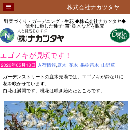
株式会社ナカツタヤ
野菜づくり・ガーデニング・生花
◆株式会社ナカツタヤ◆
信州に適した種子･苗･樹木などを販売
エゴノキが見頃です！
2026年05月18日
入荷情報
,
庭木･花木･果樹苗木･山野草
ガーデンストリートの庭木売場では、エゴノキが鈴なりに
花を咲かせています。
白花は満開です。桃花は咲き始めたところです。