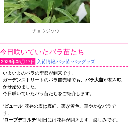
チョウジソウ
今日咲いていたバラ苗たち
2026年05月17日
入荷情報
,
バラ苗･バラグッズ
いよいよのバラの季節が到来です。
ガーデンストリートのバラ苗売場でも、
バラ大苗
が花を咲
かせ始めました。
今日咲いていたバラ苗たちをご紹介します。
‘
ピュール
‘ 花弁の表は真紅、裏が黄色。華やかなバラで
す。
‘
ローブデコルテ
‘ 明日には花弁が開きます。楽しみです。