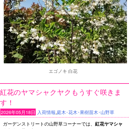
エゴノキ 白花
紅花のヤマシャクヤクもうすぐ咲きま
す！
2026年05月18日
入荷情報
,
庭木･花木･果樹苗木･山野草
ガーデンストリートの山野草コーナーでは、
紅花ヤマシャ