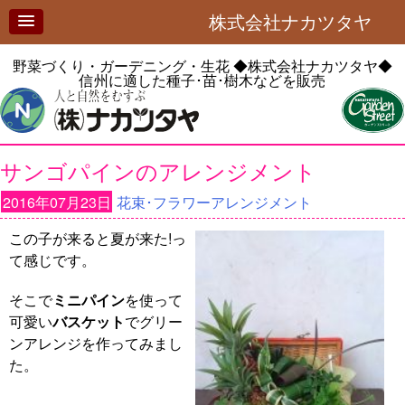
株式会社ナカツタヤ
野菜づくり・ガーデニング・生花
◆株式会社ナカツタヤ◆
信州に適した種子･苗･樹木などを販売
サンゴパインのアレンジメント
2016年07月23日
花束･フラワーアレンジメント
この子が来ると夏が来た!っ
て感じです。
そこで
ミニパイン
を使って
可愛い
バスケット
でグリー
ンアレンジを作ってみまし
た。