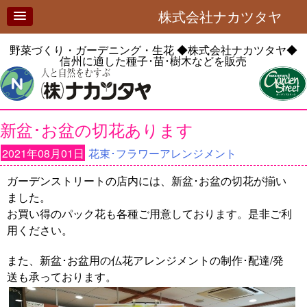
株式会社ナカツタヤ
野菜づくり・ガーデニング・生花
◆株式会社ナカツタヤ◆
信州に適した種子･苗･樹木などを販売
新盆･お盆の切花あります
2021年08月01日
花束･フラワーアレンジメント
ガーデンストリートの店内には、新盆･お盆の切花が揃い
ました。
お買い得のパック花も各種ご用意しております。是非ご利
用ください。
また、新盆･お盆用の仏花アレンジメントの制作･配達/発
送も承っております。