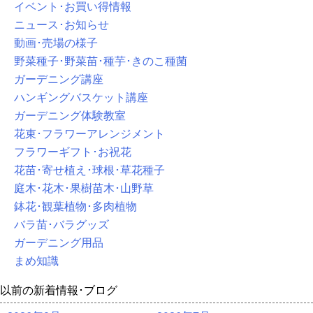
イベント･お買い得情報
ニュース･お知らせ
動画･売場の様子
野菜種子･野菜苗･種芋･きのこ種菌
ガーデニング講座
ハンギングバスケット講座
ガーデニング体験教室
花束･フラワーアレンジメント
フラワーギフト･お祝花
花苗･寄せ植え･球根･草花種子
庭木･花木･果樹苗木･山野草
鉢花･観葉植物･多肉植物
バラ苗･バラグッズ
ガーデニング用品
まめ知識
以前の新着情報･ブログ