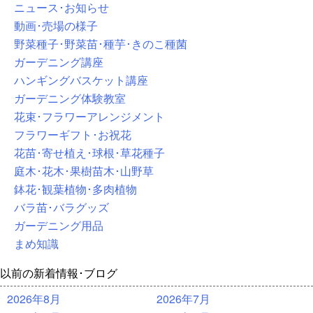
ニュース･お知らせ
動画･売場の様子
野菜種子･野菜苗･種芋･きのこ種菌
ガーデニング講座
ハンギングバスケット講座
ガーデニング体験教室
花束･フラワーアレンジメント
フラワーギフト･お祝花
花苗･寄せ植え･球根･草花種子
庭木･花木･果樹苗木･山野草
鉢花･観葉植物･多肉植物
バラ苗･バラグッズ
ガーデニング用品
まめ知識
以前の新着情報･ブログ
2026年8月
2026年7月