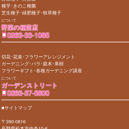
種芋･きのこ種菌
芝生種子･緑肥種子･牧草種子
について
野菜の種苗店
0263-33-1085
切花･花束･フラワーアレンジメント
ガーデニング･バラ･庭木･果樹
フラワーギフト･各種ガーデニング講座
について
ガーデンストリート
0263-37-5800
■サイトマップ
〒390-0816
長野県松本市中条10-6