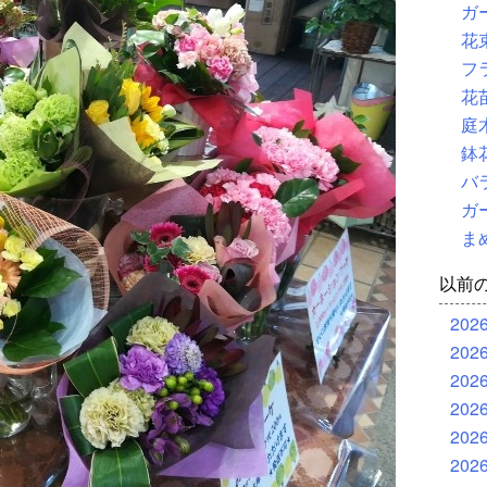
ガ
花
フ
花
庭
鉢
バ
ガ
ま
以前
202
202
202
202
202
202