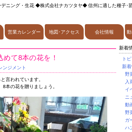
ーデニング・生花
◆株式会社ナカツタヤ◆
信州に適した種子･
営業カレンダー
地図･アクセス
会社情報
動
新着
込めて8本の花を！
トピ
新着
レンジメント
野
ると言われています。
入
、8本の花を贈りましょう。
イ
ニ
動
野
ガ
ハ