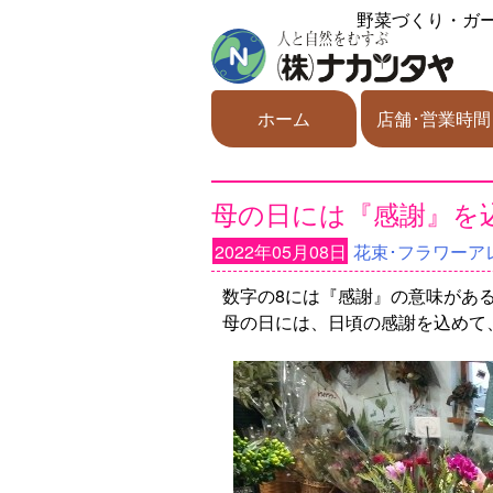
野菜づくり・ガ
ホーム
店舗･営業時間
母の日には『感謝』を
2022年05月08日
花束･フラワーア
数字の8には『感謝』の意味があ
母の日には、日頃の感謝を込めて