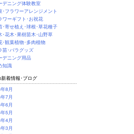
ーデニング体験教室
束･フラワーアレンジメント
ラワーギフト･お祝花
苗･寄せ植え･球根･草花種子
木･花木･果樹苗木･山野草
花･観葉植物･多肉植物
ラ苗･バラグッズ
ーデニング用品
め知識
の新着情報･ブログ
6年8月
6年7月
6年6月
6年5月
6年4月
6年3月