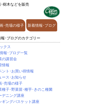
苗･樹木などを販売
画･売場の様子
新着情報･ブログ
情報･ブログのカテゴリー
ックス
情報･ブログ一覧
菜の講習会
荷情報
ベント･お買い得情報
ュース･お知らせ
画･売場の様子
菜種子･野菜苗･種芋･きのこ種菌
ーデニング講座
ンギングバスケット講座