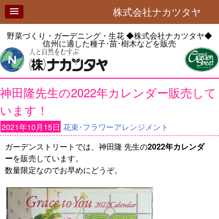
株式会社ナカツタヤ
野菜づくり・ガーデニング・生花
◆株式会社ナカツタヤ◆
信州に適した種子･苗･樹木などを販売
神田隆先生の2022年カレンダー販売して
います！
2021年10月15日
花束･フラワーアレンジメント
ガーデンストリートでは、神田隆 先生の
2022年カレンダ
ー
を販売しています。
数量限定なのでお早めにどうぞ。