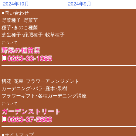
2024年10月
2024年9月
■問い合わせ
野菜種子･野菜苗
種芋･きのこ種菌
芝生種子･緑肥種子･牧草種子
について
野菜の種苗店
0263-33-1085
切花･花束･フラワーアレンジメント
ガーデニング･バラ･庭木･果樹
フラワーギフト･各種ガーデニング講座
について
ガーデンストリート
0263-37-5800
■サイトマップ