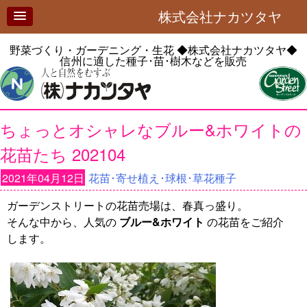
株式会社ナカツタヤ
野菜づくり・ガーデニング・生花
◆株式会社ナカツタヤ◆
信州に適した種子･苗･樹木などを販売
ちょっとオシャレなブルー&ホワイトの
花苗たち 202104
2021年04月12日
花苗･寄せ植え･球根･草花種子
ガーデンストリートの花苗売場は、春真っ盛り。
そんな中から、人気の
ブルー&ホワイト
の花苗をご紹介
します。