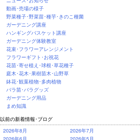
ニュース･お知らせ
動画･売場の様子
野菜種子･野菜苗･種芋･きのこ種菌
ガーデニング講座
ハンギングバスケット講座
ガーデニング体験教室
花束･フラワーアレンジメント
フラワーギフト･お祝花
花苗･寄せ植え･球根･草花種子
庭木･花木･果樹苗木･山野草
鉢花･観葉植物･多肉植物
バラ苗･バラグッズ
ガーデニング用品
まめ知識
以前の新着情報･ブログ
2026年8月
2026年7月
2026年6月
2026年5月