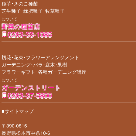
種芋･きのこ種菌
芝生種子･緑肥種子･牧草種子
について
野菜の種苗店
0263-33-1085
切花･花束･フラワーアレンジメント
ガーデニング･バラ･庭木･果樹
フラワーギフト･各種ガーデニング講座
について
ガーデンストリート
0263-37-5800
■サイトマップ
〒390-0816
長野県松本市中条10-6