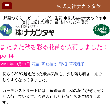
株式会社ナカツタヤ
野菜づくり・ガーデニング・生花
◆株式会社ナカツタヤ◆
信州に適した種子･苗･樹木などを販売
またまた秋を彩る花苗が入荷しました！
part4
2020年09月11日
花苗･寄せ植え･球根･草花種子
長らく30℃越えだった最高気温も、少し落ち着き、過ご
しやすくなってきました。
ガーデンストリートには、毎週毎週、秋の花苗がぞくぞく
と入荷しています。今週入荷した花苗たちをご紹介しま
す。