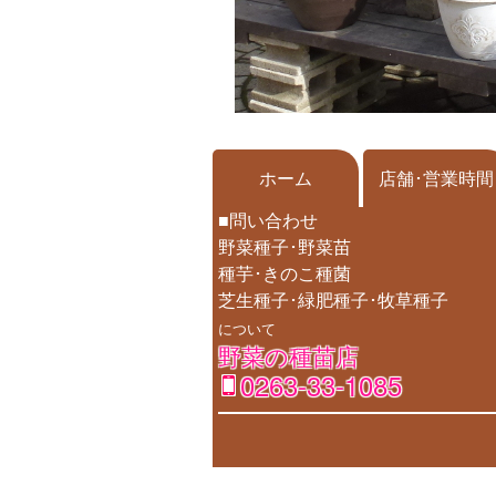
ホーム
店舗･営業時間
■問い合わせ
野菜種子･野菜苗
種芋･きのこ種菌
芝生種子･緑肥種子･牧草種子
について
野菜の種苗店
0263-33-1085