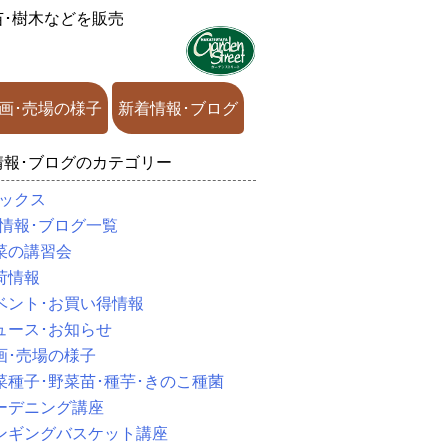
苗･樹木などを販売
画･売場の様子
新着情報･ブログ
情報･ブログのカテゴリー
ックス
情報･ブログ一覧
菜の講習会
荷情報
ベント･お買い得情報
ュース･お知らせ
画･売場の様子
菜種子･野菜苗･種芋･きのこ種菌
ーデニング講座
ンギングバスケット講座