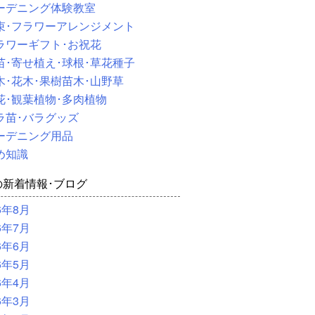
ーデニング体験教室
束･フラワーアレンジメント
ラワーギフト･お祝花
苗･寄せ植え･球根･草花種子
木･花木･果樹苗木･山野草
花･観葉植物･多肉植物
ラ苗･バラグッズ
ーデニング用品
め知識
の新着情報･ブログ
6年8月
6年7月
6年6月
6年5月
6年4月
6年3月