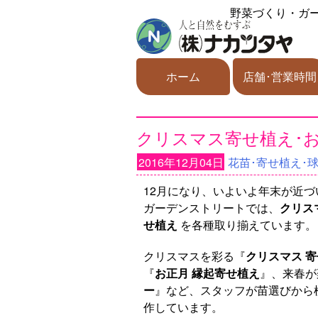
野菜づくり・ガ
ホーム
店舗･営業時間
クリスマス寄せ植え･
2016年12月04日
花苗･寄せ植え･
12月になり、いよいよ年末が近
ガーデンストリートでは、
クリス
せ植え
を各種取り揃えています。
クリスマスを彩る『
クリスマス 
『
お正月 縁起寄せ植え
』、来春が
ー
』など、スタッフが苗選びから
作しています。