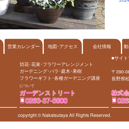
営業カレンダー
地図･アクセス
会社情報
動
■サイト
切花･花束･フラワーアレンジメント
ガーデニング･バラ･庭木･果樹
〒390-0
フラワーギフト･各種ガーデニング講座
長野県松
について
ガーデンストリート
株式会
0263-37-5800
026
copyright © Nakatsutaya
All Rights Reserved.