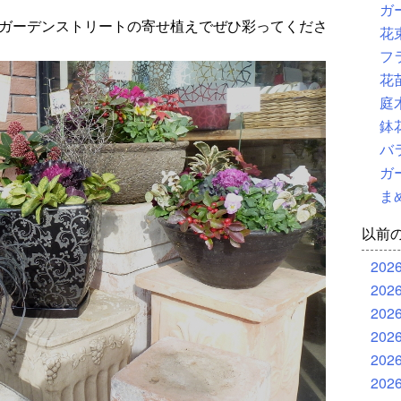
ガ
 ガーデンストリートの寄せ植えでぜひ彩ってくださ
花
フ
花
庭
鉢
バ
ガ
ま
以前
202
202
202
202
202
202