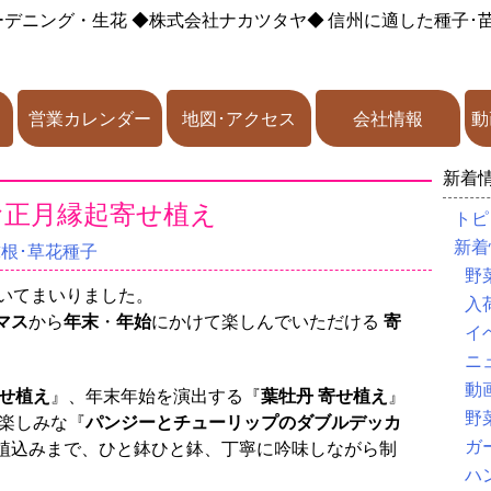
ーデニング・生花
◆株式会社ナカツタヤ◆
信州に適した種子･
営業カレンダー
地図･アクセス
会社情報
動
新着
お正月縁起寄せ植え
トピ
新着
球根･草花種子
野
づいてまいりました。
入
マス
から
年末
・
年始
にかけて楽しんでいただける
寄
イ
ニ
動
寄せ植え
』、年末年始を演出する『
葉牡丹 寄せ植え
』
野
楽しみな『
パンジーとチューリップのダブルデッカ
ガ
植込みまで、ひと鉢ひと鉢、丁寧に吟味しながら制
ハ