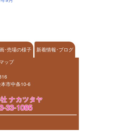
画･売場の様子
新着情報･ブログ
マップ
816
本市中条10-6
社 ナカツタヤ
3-33-1085