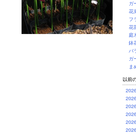
ガ
花
フ
花
庭
鉢
バ
ガ
ま
以前
202
202
202
202
202
202