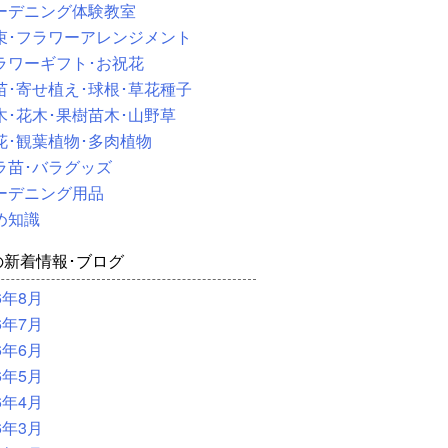
ーデニング体験教室
束･フラワーアレンジメント
ラワーギフト･お祝花
苗･寄せ植え･球根･草花種子
木･花木･果樹苗木･山野草
花･観葉植物･多肉植物
ラ苗･バラグッズ
ーデニング用品
め知識
の新着情報･ブログ
6年8月
6年7月
6年6月
6年5月
6年4月
6年3月