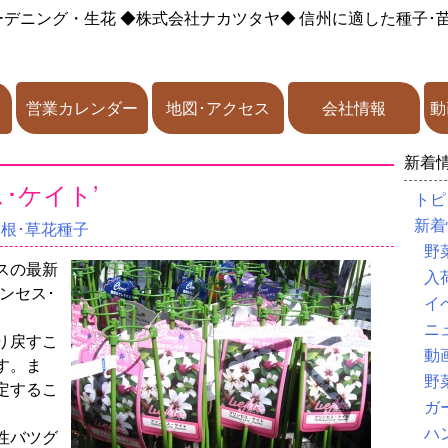
ーデニング・生花
◆株式会社ナカツタヤ◆
信州に適した種子･
営業カレンダー
地図･アクセス
会社情報
動
新着
･ケイト’
トピ
新着
球根･草花種子
野
スの最新
入
ンセス･
イ
ニ
切り戻すこ
動
す。ま
野
定するこ
ガ
ハ
性バツグ