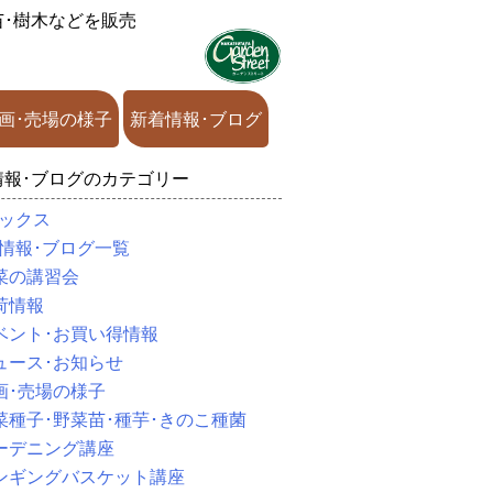
苗･樹木などを販売
画･売場の様子
新着情報･ブログ
情報･ブログのカテゴリー
ックス
情報･ブログ一覧
菜の講習会
荷情報
ベント･お買い得情報
ュース･お知らせ
画･売場の様子
菜種子･野菜苗･種芋･きのこ種菌
ーデニング講座
ンギングバスケット講座