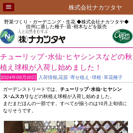
株式会社ナカツタヤ
野菜づくり・ガーデニング・生花
◆株式会社ナカツタヤ◆
信州に適した種子･苗･樹木などを販売
チューリップ･水仙･ヒヤシンスなどの秋
植え球根が入荷し始めました！
2024年09月20日
入荷情報
,
花苗･寄せ植え･球根･草花種子
ガーデンストリートでは、
チューリップ･水仙･ヒヤシン
ス･ムスカリ
などの秋植え球根が入荷し始めました。
まだまだほんの一部です。すべてが揃うのは10月上旬頃に
なりそうです。