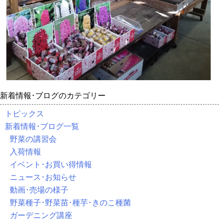
新着情報･ブログのカテゴリー
トピックス
新着情報･ブログ一覧
野菜の講習会
入荷情報
イベント･お買い得情報
ニュース･お知らせ
動画･売場の様子
野菜種子･野菜苗･種芋･きのこ種菌
ガーデニング講座