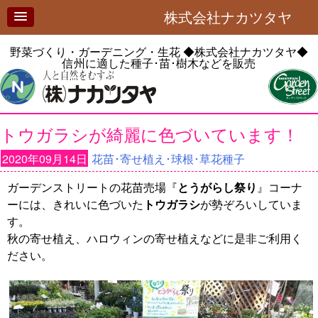
株式会社ナカツタヤ
野菜づくり・ガーデニング・生花
◆株式会社ナカツタヤ◆
信州に適した種子･苗･樹木などを販売
トウガラシが綺麗に色づいています！
2020年09月14日
花苗･寄せ植え･球根･草花種子
ガーデンストリートの花苗売場『
とうがらし祭り
』コーナ
ーには、きれいに色づいた
トウガラシ
が勢ぞろいしていま
す。
秋の寄せ植え、ハロウィンの寄せ植えなどに是非ご利用く
ださい。