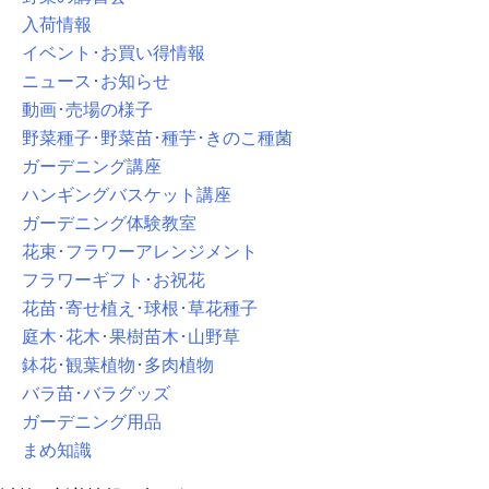
入荷情報
イベント･お買い得情報
ニュース･お知らせ
動画･売場の様子
野菜種子･野菜苗･種芋･きのこ種菌
ガーデニング講座
ハンギングバスケット講座
ガーデニング体験教室
花束･フラワーアレンジメント
フラワーギフト･お祝花
花苗･寄せ植え･球根･草花種子
庭木･花木･果樹苗木･山野草
鉢花･観葉植物･多肉植物
バラ苗･バラグッズ
ガーデニング用品
まめ知識