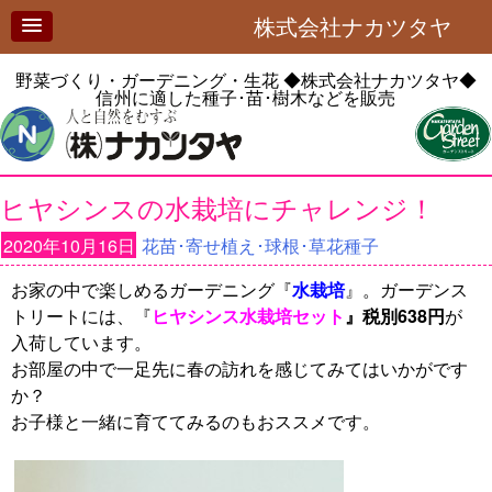
株式会社ナカツタヤ
野菜づくり・ガーデニング・生花
◆株式会社ナカツタヤ◆
信州に適した種子･苗･樹木などを販売
ヒヤシンスの水栽培にチャレンジ！
2020年10月16日
花苗･寄せ植え･球根･草花種子
お家の中で楽しめるガーデニング『
水栽培
』。ガーデンス
トリートには、『
ヒヤシンス水栽培セット
』税別638円
が
入荷しています。
お部屋の中で一足先に春の訪れを感じてみてはいかがです
か？
お子様と一緒に育ててみるのもおススメです。