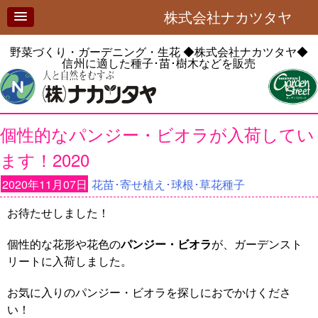
株式会社ナカツタヤ
野菜づくり・ガーデニング・生花
◆株式会社ナカツタヤ◆
信州に適した種子･苗･樹木などを販売
個性的なパンジー・ビオラが入荷してい
ます！2020
2020年11月07日
花苗･寄せ植え･球根･草花種子
お待たせしました！
個性的な花形や花色の
パンジー・ビオラ
が、ガーデンスト
リートに入荷しました。
お気に入りのパンジー・ビオラを探しにおでかけくださ
い！