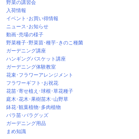
野菜の講習会
入荷情報
イベント･お買い得情報
ニュース･お知らせ
動画･売場の様子
野菜種子･野菜苗･種芋･きのこ種菌
ガーデニング講座
ハンギングバスケット講座
ガーデニング体験教室
花束･フラワーアレンジメント
フラワーギフト･お祝花
花苗･寄せ植え･球根･草花種子
庭木･花木･果樹苗木･山野草
鉢花･観葉植物･多肉植物
バラ苗･バラグッズ
ガーデニング用品
まめ知識