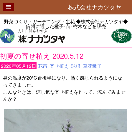
株式会社ナカツタヤ
野菜づくり・ガーデニング・生花
◆株式会社ナカツタヤ◆
信州に適した種子･苗･樹木などを販売
初夏の寄せ植え 2020.5.12
2020年05月12日
花苗･寄せ植え･球根･草花種子
昼の温度が20℃台後半になり、熱く感じられるようにな
ってきました。
こんなときは、涼し気な寄せ植えを作って、涼んでみませ
んか？