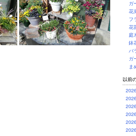
ガ
花
フ
花
庭
鉢
バ
ガ
ま
以前
202
202
202
202
202
202