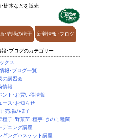
苗･樹木などを販売
画･売場の様子
新着情報･ブログ
情報･ブログのカテゴリー
ックス
情報･ブログ一覧
菜の講習会
荷情報
ベント･お買い得情報
ュース･お知らせ
画･売場の様子
菜種子･野菜苗･種芋･きのこ種菌
ーデニング講座
ンギングバスケット講座