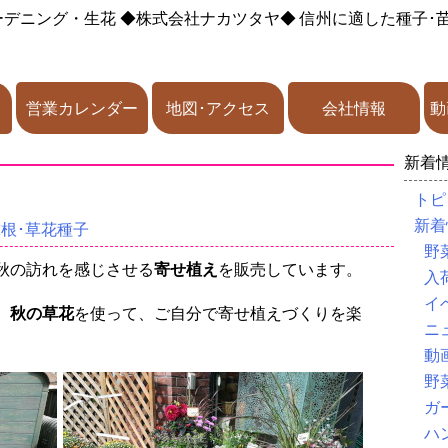
ーデニング・生花
◆株式会社ナカツタヤ◆
信州に適した種子･
営業カレンダー
地図･アクセス
会社情報
動
新着
トピ
新着
球根･草花種子
野
秋の訪れを感じさせる
寄せ植え
を販売しています。
入
イ
。
秋の草花
を使って、ご自分で寄せ植えづくりを楽
ニ
動
野
ガ
ハ