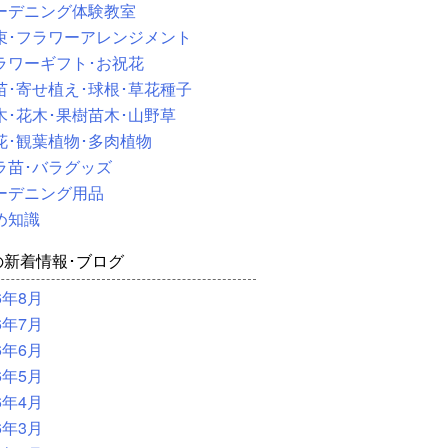
ーデニング体験教室
束･フラワーアレンジメント
ラワーギフト･お祝花
苗･寄せ植え･球根･草花種子
木･花木･果樹苗木･山野草
花･観葉植物･多肉植物
ラ苗･バラグッズ
ーデニング用品
め知識
の新着情報･ブログ
6年8月
6年7月
6年6月
6年5月
6年4月
6年3月