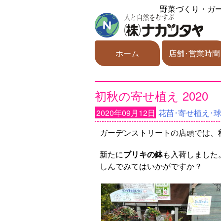
野菜づくり・ガ
ホーム
店舗･営業時間
初秋の寄せ植え 2020
2020年09月12日
花苗･寄せ植え･
ガーデンストリートの店頭では、
新たに
ブリキの鉢
も入荷しました
しんでみてはいかがですか？