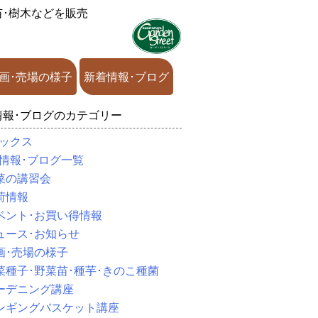
苗･樹木などを販売
画･売場の様子
新着情報･ブログ
情報･ブログのカテゴリー
ックス
情報･ブログ一覧
菜の講習会
荷情報
ベント･お買い得情報
ュース･お知らせ
画･売場の様子
菜種子･野菜苗･種芋･きのこ種菌
ーデニング講座
ンギングバスケット講座