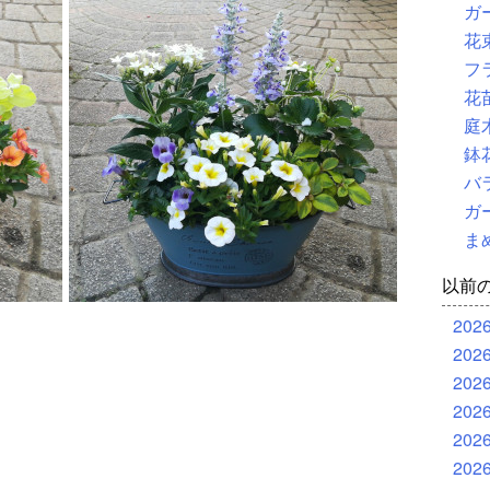
ガ
花
フ
花
庭
鉢
バ
ガ
ま
以前
202
202
202
202
202
202