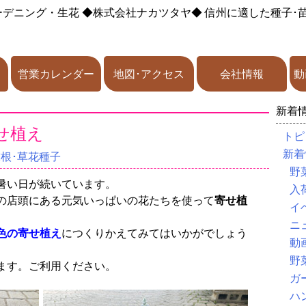
ーデニング・生花
◆株式会社ナカツタヤ◆
信州に適した種子･
営業カレンダー
地図･アクセス
会社情報
動
新着
せ植え
トピ
新着
球根･草花種子
野
暑い日が続いています。
入
の店頭にある元気いっぱいの花たちを使って
寄せ植
イ
ニ
色の寄せ植え
につくりかえてみてはいかがでしょう
動
野
ます。ご利用ください。
ガ
ハ