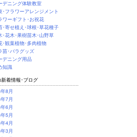
ーデニング体験教室
束･フラワーアレンジメント
ラワーギフト･お祝花
苗･寄せ植え･球根･草花種子
木･花木･果樹苗木･山野草
花･観葉植物･多肉植物
ラ苗･バラグッズ
ーデニング用品
め知識
の新着情報･ブログ
6年8月
6年7月
6年6月
6年5月
6年4月
6年3月