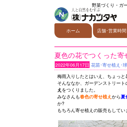
野菜づくり・ガ
ホーム
店舗･営業時間
夏色の花でつくった寄
2022年06月17日
花苗･寄せ植え･
梅雨入りしたとはいえ、ちょっと
そんななか、ガーデンストリート
え
をつくりました。
みなさんも
春色の寄せ植え
から
夏
か?
もちろん寄せ植えの販売もしてい