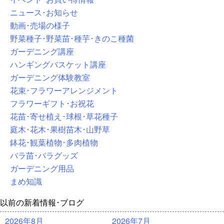
ニュース･お知らせ
動画･売場の様子
野菜種子･野菜苗･種芋･きのこ種菌
ガーデニング講座
ハンギングバスケット講座
ガーデニング体験教室
花束･フラワーアレンジメント
フラワーギフト･お祝花
花苗･寄せ植え･球根･草花種子
庭木･花木･果樹苗木･山野草
鉢花･観葉植物･多肉植物
バラ苗･バラグッズ
ガーデニング用品
まめ知識
以前の新着情報･ブログ
2026年8月
2026年7月