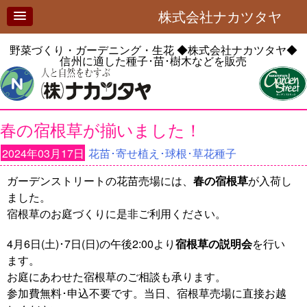
株式会社ナカツタヤ
野菜づくり・ガーデニング・生花
◆株式会社ナカツタヤ◆
信州に適した種子･苗･樹木などを販売
春の宿根草が揃いました！
2024年03月17日
花苗･寄せ植え･球根･草花種子
ガーデンストリートの花苗売場には、
春の宿根草
が入荷し
ました。
宿根草のお庭づくりに是非ご利用ください。
4月6日(土)･7日(日)の午後2:00より
宿根草の説明会
を行い
ます。
お庭にあわせた宿根草のご相談も承ります。
参加費無料･申込不要です。当日、宿根草売場に直接お越