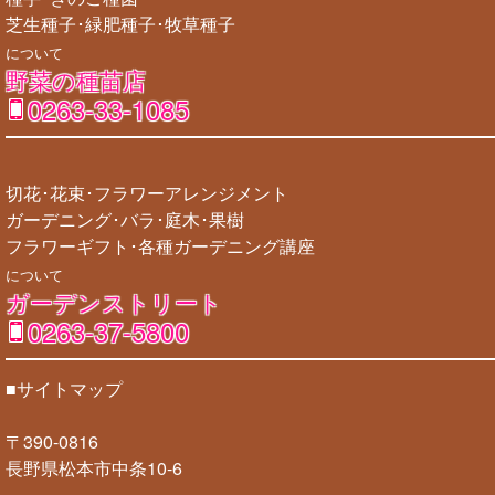
芝生種子･緑肥種子･牧草種子
について
野菜の種苗店
0263-33-1085
切花･花束･フラワーアレンジメント
ガーデニング･バラ･庭木･果樹
フラワーギフト･各種ガーデニング講座
について
ガーデンストリート
0263-37-5800
■サイトマップ
〒390-0816
長野県松本市中条10-6