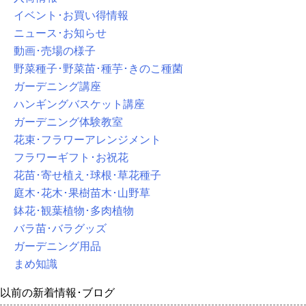
イベント･お買い得情報
ニュース･お知らせ
動画･売場の様子
野菜種子･野菜苗･種芋･きのこ種菌
ガーデニング講座
ハンギングバスケット講座
ガーデニング体験教室
花束･フラワーアレンジメント
フラワーギフト･お祝花
花苗･寄せ植え･球根･草花種子
庭木･花木･果樹苗木･山野草
鉢花･観葉植物･多肉植物
バラ苗･バラグッズ
ガーデニング用品
まめ知識
以前の新着情報･ブログ