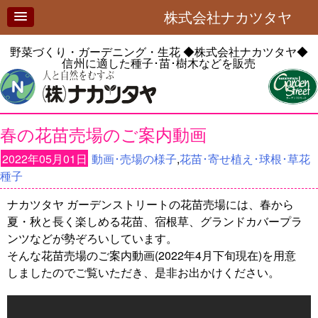
株式会社ナカツタヤ
野菜づくり・ガーデニング・生花
◆株式会社ナカツタヤ◆
信州に適した種子･苗･樹木などを販売
春の花苗売場のご案内動画
2022年05月01日
動画･売場の様子
,
花苗･寄せ植え･球根･草花
種子
ナカツタヤ ガーデンストリートの花苗売場には、春から
夏・秋と長く楽しめる花苗、宿根草、グランドカバープラ
ンツなどが勢ぞろいしています。
そんな花苗売場のご案内動画(2022年4月下旬現在)を用意
しましたのでご覧いただき、是非お出かけください。