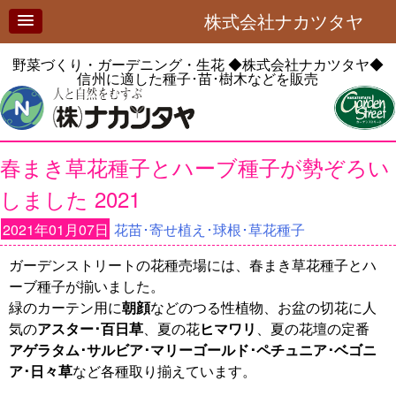
株式会社ナカツタヤ
野菜づくり・ガーデニング・生花
◆株式会社ナカツタヤ◆
信州に適した種子･苗･樹木などを販売
春まき草花種子とハーブ種子が勢ぞろい
しました 2021
2021年01月07日
花苗･寄せ植え･球根･草花種子
ガーデンストリートの花種売場には、春まき草花種子とハ
ーブ種子が揃いました。
緑のカーテン用に
朝顔
などのつる性植物、お盆の切花に人
気の
アスター･百日草
、夏の花
ヒマワリ
、夏の花壇の定番
アゲラタム･サルビア･マリーゴールド･ペチュニア･ベゴニ
ア･日々草
など各種取り揃えています。