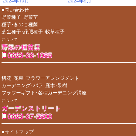
2024年10月
2024年9月
■問い合わせ
野菜種子･野菜苗
種芋･きのこ種菌
芝生種子･緑肥種子･牧草種子
について
野菜の種苗店
0263-33-1085
切花･花束･フラワーアレンジメント
ガーデニング･バラ･庭木･果樹
フラワーギフト･各種ガーデニング講座
について
ガーデンストリート
0263-37-5800
■サイトマップ