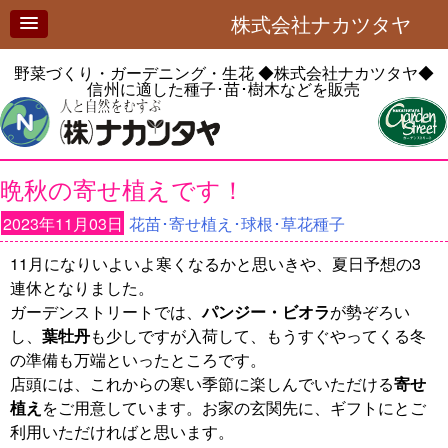
株式会社ナカツタヤ
野菜づくり・ガーデニング・生花
◆株式会社ナカツタヤ◆
信州に適した種子･苗･樹木などを販売
晩秋の寄せ植えです！
2023年11月03日
花苗･寄せ植え･球根･草花種子
11月になりいよいよ寒くなるかと思いきや、夏日予想の3
連休となりました。
ガーデンストリートでは、
パンジー・ビオラ
が勢ぞろい
し、
葉牡丹
も少しですが入荷して、もうすぐやってくる冬
の準備も万端といったところです。
店頭には、これからの寒い季節に楽しんでいただける
寄せ
植え
をご用意しています。お家の玄関先に、ギフトにとご
利用いただければと思います。