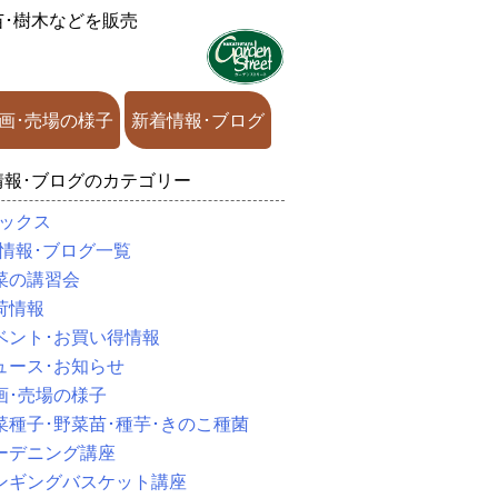
苗･樹木などを販売
画･売場の様子
新着情報･ブログ
情報･ブログのカテゴリー
ックス
情報･ブログ一覧
菜の講習会
荷情報
ベント･お買い得情報
ュース･お知らせ
画･売場の様子
菜種子･野菜苗･種芋･きのこ種菌
ーデニング講座
ンギングバスケット講座