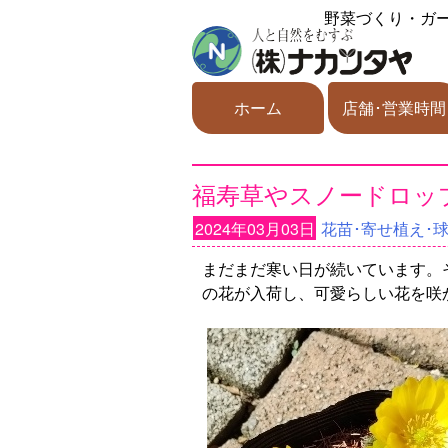
野菜づくり・ガ
ホーム
店舗･営業時間
福寿草やスノードロッ
2024年03月03日
花苗･寄せ植え･
まだまだ寒い日が続いています。
の花が入荷し、可愛らしい花を咲