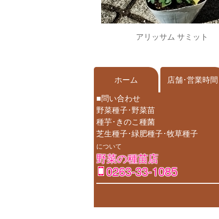
アリッサム サミット
ホーム
店舗･営業時間
■問い合わせ
野菜種子･野菜苗
種芋･きのこ種菌
芝生種子･緑肥種子･牧草種子
について
野菜の種苗店
0263-33-1085