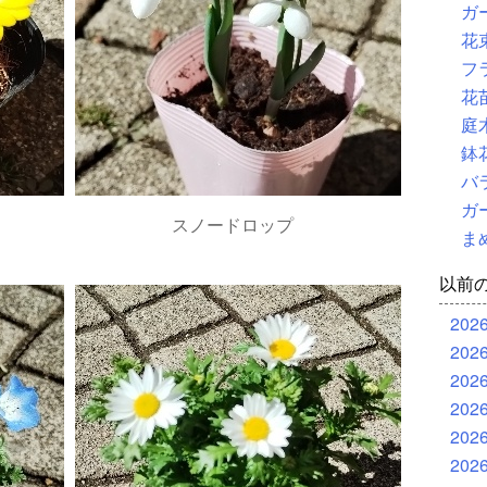
ガ
花
フ
花
庭
鉢
バ
ガ
スノードロップ
ま
以前
202
202
202
202
202
202