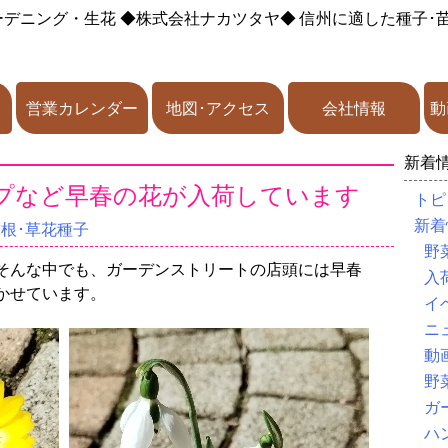
ーデニング・生花
◆株式会社ナカツタヤ◆
信州に適した種子･
営業カレンダー
地図･アクセス
会社情報
動
新着
プなど早春の花が入荷しています
トピ
新着
球根･草花種子
野
そんな中でも、ガーデンストリートの店頭には早春
入
かせています。
イ
ニ
動
野
ガ
ハ