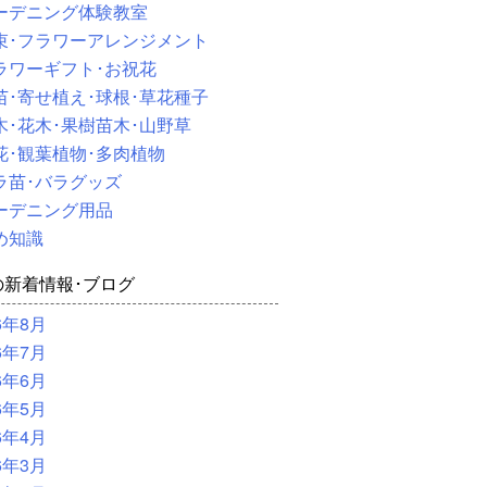
ーデニング体験教室
束･フラワーアレンジメント
ラワーギフト･お祝花
苗･寄せ植え･球根･草花種子
木･花木･果樹苗木･山野草
花･観葉植物･多肉植物
ラ苗･バラグッズ
ーデニング用品
め知識
の新着情報･ブログ
6年8月
6年7月
6年6月
6年5月
6年4月
6年3月