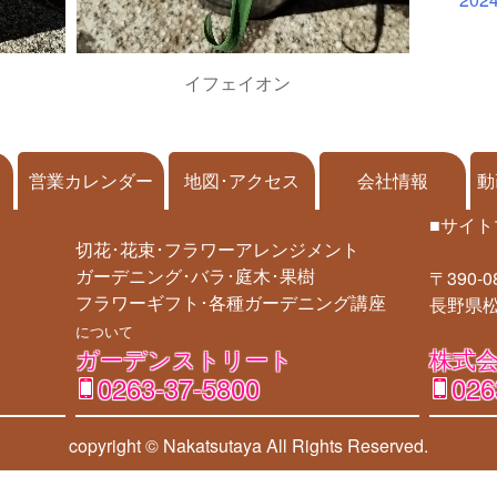
イフェイオン
営業カレンダー
地図･アクセス
会社情報
動
■サイト
切花･花束･フラワーアレンジメント
ガーデニング･バラ･庭木･果樹
〒390-0
フラワーギフト･各種ガーデニング講座
長野県松
について
ガーデンストリート
株式会
0263-37-5800
026
copyright © Nakatsutaya
All Rights Reserved.