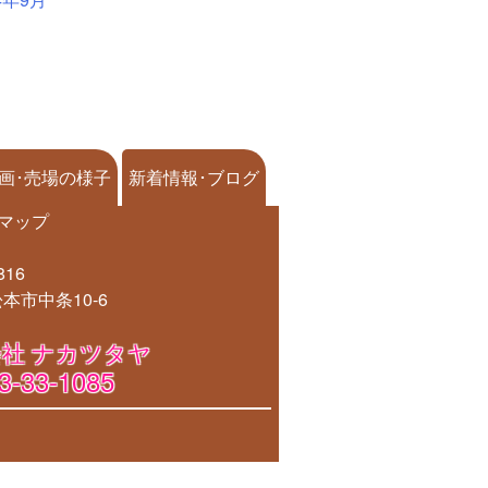
画･売場の様子
新着情報･ブログ
マップ
816
本市中条10-6
社 ナカツタヤ
3-33-1085