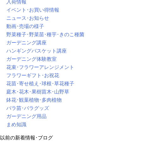
入荷情報
イベント･お買い得情報
ニュース･お知らせ
動画･売場の様子
野菜種子･野菜苗･種芋･きのこ種菌
ガーデニング講座
ハンギングバスケット講座
ガーデニング体験教室
花束･フラワーアレンジメント
フラワーギフト･お祝花
花苗･寄せ植え･球根･草花種子
庭木･花木･果樹苗木･山野草
鉢花･観葉植物･多肉植物
バラ苗･バラグッズ
ガーデニング用品
まめ知識
以前の新着情報･ブログ