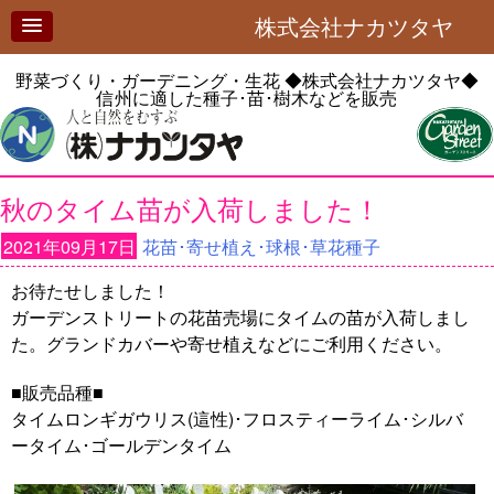
株式会社ナカツタヤ
野菜づくり・ガーデニング・生花
◆株式会社ナカツタヤ◆
信州に適した種子･苗･樹木などを販売
秋のタイム苗が入荷しました！
2021年09月17日
花苗･寄せ植え･球根･草花種子
お待たせしました！
ガーデンストリートの花苗売場にタイムの苗が入荷しまし
た。グランドカバーや寄せ植えなどにご利用ください。
■販売品種■
タイムロンギガウリス(這性)･フロスティーライム･シルバ
ータイム･ゴールデンタイム