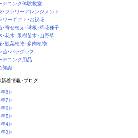
ーデニング体験教室
束･フラワーアレンジメント
ラワーギフト･お祝花
苗･寄せ植え･球根･草花種子
木･花木･果樹苗木･山野草
花･観葉植物･多肉植物
ラ苗･バラグッズ
ーデニング用品
め知識
の新着情報･ブログ
6年8月
6年7月
6年6月
6年5月
6年4月
6年3月