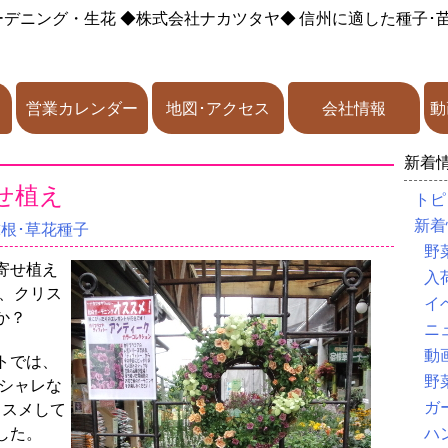
ーデニング・生花
◆株式会社ナカツタヤ◆
信州に適した種子･
営業カレンダー
地図･アクセス
会社情報
動
新着
せ植え
トピ
新着
球根･草花種子
野
寄せ植え
入
は、クリス
イ
か？
ニ
動
トでは、
野
シャレな
ガ
ススメして
した。
ハ