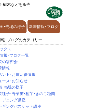
苗･樹木などを販売
画･売場の様子
新着情報･ブログ
情報･ブログのカテゴリー
ックス
情報･ブログ一覧
菜の講習会
荷情報
ベント･お買い得情報
ュース･お知らせ
画･売場の様子
菜種子･野菜苗･種芋･きのこ種菌
ーデニング講座
ンギングバスケット講座