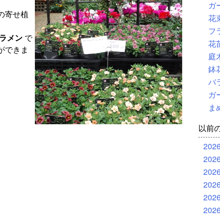
ガ
の寄せ植
花
フ
ラメン
で
花
ができま
庭
鉢
バ
ガ
ま
以前
202
202
202
202
202
202