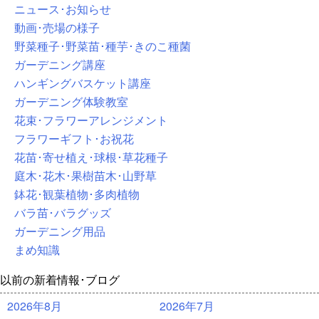
ニュース･お知らせ
動画･売場の様子
野菜種子･野菜苗･種芋･きのこ種菌
ガーデニング講座
ハンギングバスケット講座
ガーデニング体験教室
花束･フラワーアレンジメント
フラワーギフト･お祝花
花苗･寄せ植え･球根･草花種子
庭木･花木･果樹苗木･山野草
鉢花･観葉植物･多肉植物
バラ苗･バラグッズ
ガーデニング用品
まめ知識
以前の新着情報･ブログ
2026年8月
2026年7月