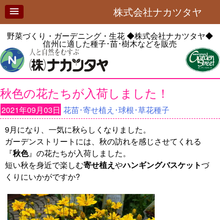
株式会社ナカツタヤ
野菜づくり・ガーデニング・生花
◆株式会社ナカツタヤ◆
信州に適した種子･苗･樹木などを販売
秋色の花たちが入荷しました！
2021年09月03日
花苗･寄せ植え･球根･草花種子
9月になり、一気に秋らしくなりました。
ガーデンストリートには、秋の訪れを感じさせてくれる
『
秋色
』の花たちが入荷しました。
短い秋を身近で楽しむ
寄せ植え
や
ハンギングバスケット
づ
くりにいかがですか?