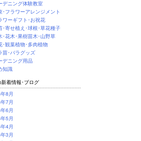
ーデニング体験教室
束･フラワーアレンジメント
ラワーギフト･お祝花
苗･寄せ植え･球根･草花種子
木･花木･果樹苗木･山野草
花･観葉植物･多肉植物
ラ苗･バラグッズ
ーデニング用品
め知識
の新着情報･ブログ
6年8月
6年7月
6年6月
6年5月
6年4月
6年3月