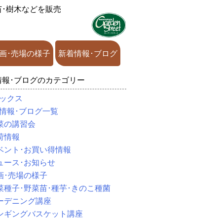
苗･樹木などを販売
画･売場の様子
新着情報･ブログ
情報･ブログのカテゴリー
ックス
情報･ブログ一覧
菜の講習会
荷情報
ベント･お買い得情報
ュース･お知らせ
画･売場の様子
菜種子･野菜苗･種芋･きのこ種菌
ーデニング講座
ンギングバスケット講座