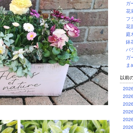
ガ
花
フ
花
庭
鉢
バ
ガ
ま
以前
202
202
202
202
202
202