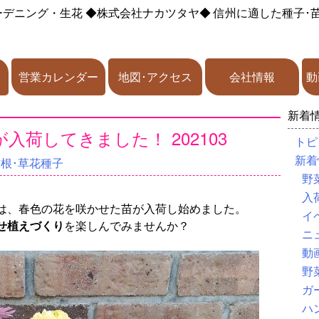
ーデニング・生花
◆株式会社ナカツタヤ◆
信州に適した種子･
営業カレンダー
地図･アクセス
会社情報
動
新着
荷してきました！ 202103
トピ
新着
球根･草花種子
野
入
は、春色の花を咲かせた苗が入荷し始めました。
イ
せ植えづくり
を楽しんでみませんか？
ニ
動
野
ガ
ハ