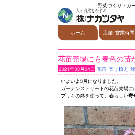
野菜づくり・ガ
ホーム
店舗･営業時間
花苗売場にも春色の苗が入
2021年03月04日
花苗･寄せ植え･
いよいよ3月になりました。
ガーデンストリートの花苗売場に
ブリキの鉢を使って、春らしい
寄