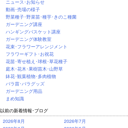
ニュース･お知らせ
動画･売場の様子
野菜種子･野菜苗･種芋･きのこ種菌
ガーデニング講座
ハンギングバスケット講座
ガーデニング体験教室
花束･フラワーアレンジメント
フラワーギフト･お祝花
花苗･寄せ植え･球根･草花種子
庭木･花木･果樹苗木･山野草
鉢花･観葉植物･多肉植物
バラ苗･バラグッズ
ガーデニング用品
まめ知識
以前の新着情報･ブログ
2026年8月
2026年7月