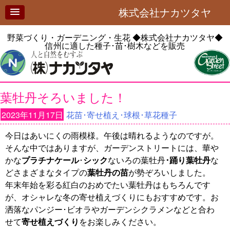
株式会社ナカツタヤ
野菜づくり・ガーデニング・生花
◆株式会社ナカツタヤ◆
信州に適した種子･苗･樹木などを販売
葉牡丹そろいました！
2023年11月17日
花苗･寄せ植え･球根･草花種子
今日はあいにくの雨模様。午後は晴れるようなのですが。
そんな中ではありますが、ガーデンストリートには、華や
かな
プラチナケール
･
シック
ないろの葉牡丹
･踊り葉牡丹
な
どさまざまなタイプの
葉牡丹の苗
が勢ぞろいしました。
年末年始を彩る紅白のおめでたい葉牡丹はもちろんです
が、オシャレな冬の寄せ植えづくりにもおすすめです。お
洒落なパンジー･ビオラやガーデンシクラメンなどと合わ
せて
寄せ植えづくり
をお楽しみください。