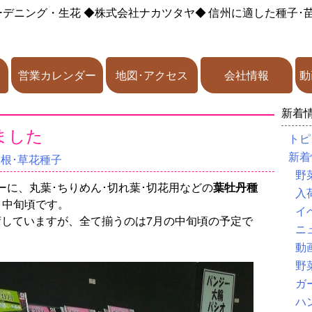
ーデニング・生花
◆株式会社ナカツタヤ◆
信州に適した種子･
営業カレンダー
地図･アクセス
会社情報
動
新着
ました
トピ
新着
球根･草花種子
野
に、丸葉･ちりめん･切れ葉･切花用などの
葉牡丹種
入
月中旬頃です。
イ
荷していますが、全て揃うのは7月の中旬頃の予定で
ニ
動
野
ガ
ハ