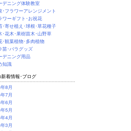
ーデニング体験教室
束･フラワーアレンジメント
ラワーギフト･お祝花
苗･寄せ植え･球根･草花種子
木･花木･果樹苗木･山野草
花･観葉植物･多肉植物
ラ苗･バラグッズ
ーデニング用品
め知識
の新着情報･ブログ
6年8月
6年7月
6年6月
6年5月
6年4月
6年3月