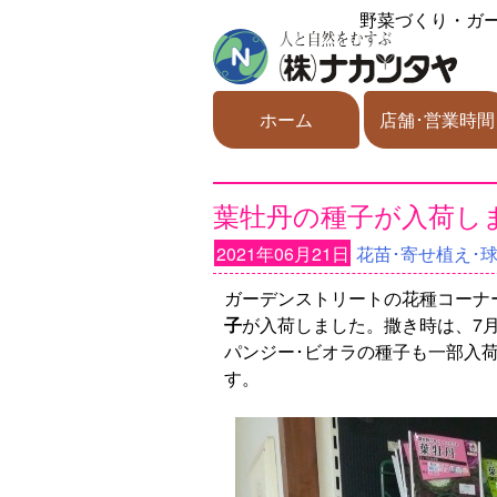
野菜づくり・ガ
ホーム
店舗･営業時間
葉牡丹の種子が入荷し
2021年06月21日
花苗･寄せ植え･
ガーデンストリートの花種コーナー
子
が入荷しました。撒き時は、7
パンジー･ビオラの種子も一部入
す。