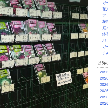
ガ
花
フ
花
庭
鉢
バ
ガ
ま
以前
202
202
202
202
202
202