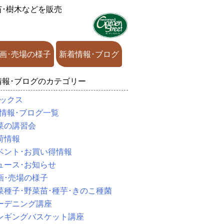
苗･樹木などを販売
画･売場の様子
新着情報･ブログ
情報･ブログのカテゴリー
ックス
情報･ブログ一覧
菜の講習会
荷情報
ベント･お買い得情報
ュース･お知らせ
画･売場の様子
菜種子･野菜苗･種芋･きのこ種菌
ーデニング講座
ンギングバスケット講座