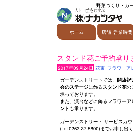
野菜づくり・ガ
ホーム
店舗･営業時間
スタンド花ご予約承り
2017年09月24日
花束･フラワーア
ガーデンストリートでは、
開店祝
会のステージ
に飾る
スタンド花
の
承っております。
また、演台などに飾る
フラワーア
ント
も承ります。
ガーデンストリート サービスカウ
(Tel.0263-37-5800)までお申