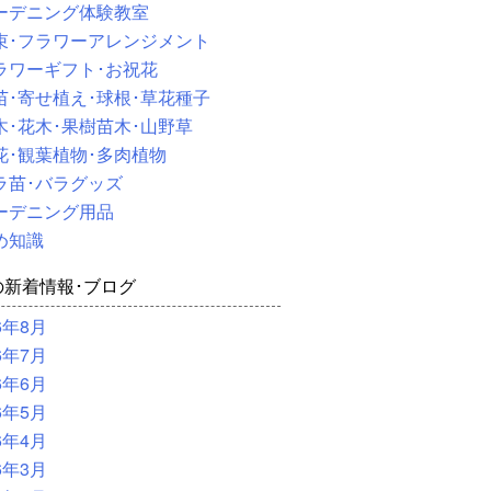
ーデニング体験教室
束･フラワーアレンジメント
ラワーギフト･お祝花
苗･寄せ植え･球根･草花種子
木･花木･果樹苗木･山野草
花･観葉植物･多肉植物
ラ苗･バラグッズ
ーデニング用品
め知識
の新着情報･ブログ
6年8月
6年7月
6年6月
6年5月
6年4月
6年3月