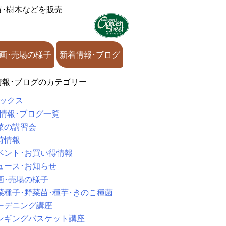
苗･樹木などを販売
画･売場の様子
新着情報･ブログ
情報･ブログのカテゴリー
ックス
情報･ブログ一覧
菜の講習会
荷情報
ベント･お買い得情報
ュース･お知らせ
画･売場の様子
菜種子･野菜苗･種芋･きのこ種菌
ーデニング講座
ンギングバスケット講座