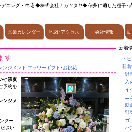
ーデニング・生花
◆株式会社ナカツタヤ◆
信州に適した種子･
営業カレンダー
地図･アクセス
会社情報
動
新着
ます
トピ
新着
レンジメント
,
フラワーギフト･お祝花
野
い
や
演奏
入
ご予約を
イ
ニ
レンジメ
動
野
ガ
ンター
し出ください。
ハ