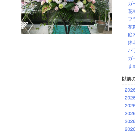
ガ
花
フ
花
庭
鉢
バ
ガ
ま
以前
202
202
202
202
202
202