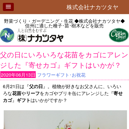
株式会社ナカツタヤ
野菜づくり・ガーデニング・生花
◆株式会社ナカツタヤ◆
信州に適した種子･苗･樹木などを販売
父の日にいろいろな花苗をカゴにアレン
ジした『寄せカゴ』ギフトはいかが？
2020年06月13日
フラワーギフト･お祝花
6月21日は『
父の日
』。植物が好きなお父さんに、いろい
ろな
花苗
や
リーフ
をカゴやブリキ缶にアレンジした『
寄せ
カゴ
』
ギフト
はいかがですか？