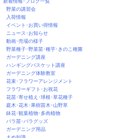
新着情報･ブログ一覧
野菜の講習会
入荷情報
イベント･お買い得情報
ニュース･お知らせ
動画･売場の様子
野菜種子･野菜苗･種芋･きのこ種菌
ガーデニング講座
ハンギングバスケット講座
ガーデニング体験教室
花束･フラワーアレンジメント
フラワーギフト･お祝花
花苗･寄せ植え･球根･草花種子
庭木･花木･果樹苗木･山野草
鉢花･観葉植物･多肉植物
バラ苗･バラグッズ
ガーデニング用品
まめ知識