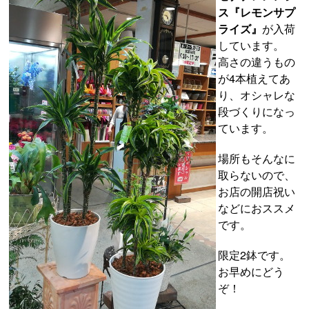
ス『レモンサプ
ライズ』
が入荷
しています。
高さの違うもの
が4本植えてあ
り、オシャレな
段づくりになっ
ています。
場所もそんなに
取らないので、
お店の開店祝い
などにおススメ
です。
限定2鉢です。
お早めにどう
ぞ！