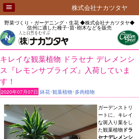
株式会社ナカツタヤ
野菜づくり・ガーデニング・生花
◆株式会社ナカツタヤ◆
信州に適した種子･苗･樹木などを販売
キレイな観葉植物 ドラセナ デレメンシ
ス『レモンサプライズ』入荷していま
す！
2020年07月07日
鉢花･観葉植物･多肉植物
ガーデンストリ
ートに、キレイ
な斑入り葉をし
た観葉植物
ドラ
セナデレメンシ