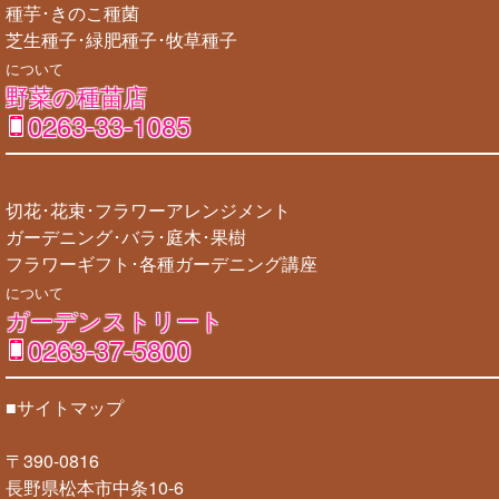
種芋･きのこ種菌
芝生種子･緑肥種子･牧草種子
について
野菜の種苗店
0263-33-1085
切花･花束･フラワーアレンジメント
ガーデニング･バラ･庭木･果樹
フラワーギフト･各種ガーデニング講座
について
ガーデンストリート
0263-37-5800
■サイトマップ
〒390-0816
長野県松本市中条10-6