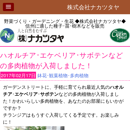
株式会社ナカツタヤ
野菜づくり・ガーデニング・生花
◆株式会社ナカツタヤ◆
信州に適した種子･苗･樹木などを販売
ハオルチア･エケベリア･サボテンなど
の多肉植物が入荷しました！
2017年02月17日
鉢花･観葉植物･多肉植物
ガーデンストリートに、手軽に育てられ最近人気の
ハオル
チア
･
エケベリア
･
サボテン
などの多肉植物が入荷しまし
た！かわいらしい多肉植物を、あなたのお部屋にもいかが
ですか？
チランジアはもうすぐ入荷してくる予定です。お楽しみ
に！