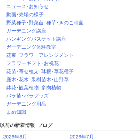
ニュース･お知らせ
動画･売場の様子
野菜種子･野菜苗･種芋･きのこ種菌
ガーデニング講座
ハンギングバスケット講座
ガーデニング体験教室
花束･フラワーアレンジメント
フラワーギフト･お祝花
花苗･寄せ植え･球根･草花種子
庭木･花木･果樹苗木･山野草
鉢花･観葉植物･多肉植物
バラ苗･バラグッズ
ガーデニング用品
まめ知識
以前の新着情報･ブログ
2026年8月
2026年7月