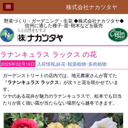
株式会社ナカツタヤ
野菜づくり・ガーデニング・生花
◆株式会社ナカツタヤ◆
信州に適した種子･苗･樹木などを販売
ラナンキュラス ラックス の花
2025年02月16日
入荷情報
,
鉢花･観葉植物･多肉植物
ガーデンストリートの店内では、地元農家さんが育てた
『
ラナンキュラス ラックス
』が次々と花を咲かせていま
す。
ツヤのある花弁が魅力のラナンキュラスで、松本でも日当
たりが良く強い霜が当たらない場所なら越冬できます。