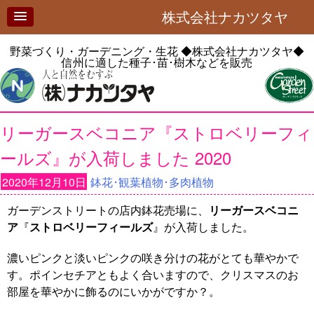
株式会社ナカツタヤ
野菜づくり・ガーデニング・生花
◆株式会社ナカツタヤ◆
信州に適した種子･苗･樹木などを販売
リーガースベコニア『ストロベリーフィ
ールズ』が入荷しました 2020
2020年12月10日
鉢花･観葉植物･多肉植物
ガーデンストリートの店内鉢花売場に、
リーガースベコニ
ア
『
ストロベリーフィールズ
』が入荷しました。
濃いピンクと淡いピンクの咲き分けの花がとても華やかで
す。ポインセチアともよく合いますので、クリスマスのお
部屋を華やかに飾るのにいかがですか？。