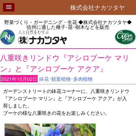
株式会社ナカツタヤ
野菜づくり・ガーデニング・生花
◆株式会社ナカツタヤ◆
信州に適した種子･苗･樹木などを販売
八重咲きリンドウ『アシロブーケ マリ
ン』と『アシロブーケ アクア』
2021年10月02日
鉢花･観葉植物･多肉植物
ガーデンストリートの鉢花コーナーに、八重咲きリンドウ
『アシロブーケ マリン』と『アシロブーケ アクア』が入
荷しました。
ブーケの様な八重咲きの花をお楽しみください。