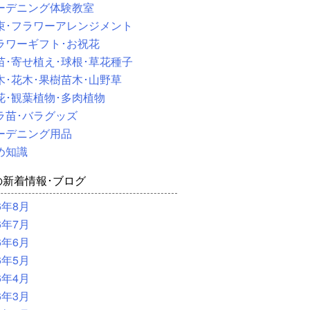
ーデニング体験教室
束･フラワーアレンジメント
ラワーギフト･お祝花
苗･寄せ植え･球根･草花種子
木･花木･果樹苗木･山野草
花･観葉植物･多肉植物
ラ苗･バラグッズ
ーデニング用品
め知識
の新着情報･ブログ
6年8月
6年7月
6年6月
6年5月
6年4月
6年3月