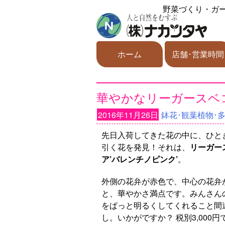
野菜づくり・ガ
ホーム
店舗･営業時間
華やかなリーガースベコ
2016年11月26日
鉢花･観葉植物･
先日入荷してきた花の中に、ひと
引く花を発見！それは、
リーガー
ア’バレンチノピンク’
。
外側の花弁が赤色で、中心の花弁
と、華やかさ満点です。みんさん
をぱっと明るくしてくれること間
し。いかがですか？ 税別3,000円