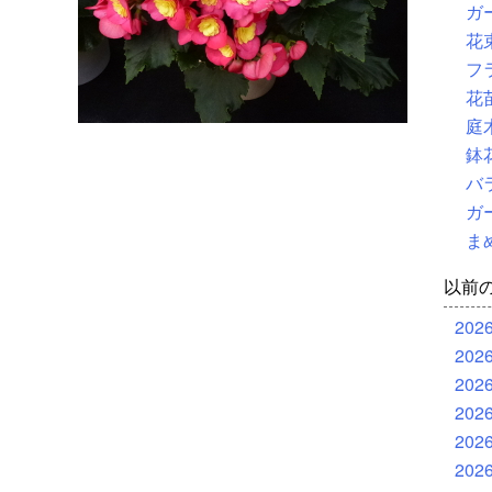
ガ
花
フ
花
庭
鉢
バ
ガ
ま
以前
202
202
202
202
202
202