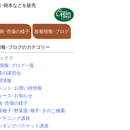
苗･樹木などを販売
画･売場の様子
新着情報･ブログ
情報･ブログのカテゴリー
ックス
情報･ブログ一覧
菜の講習会
荷情報
ベント･お買い得情報
ュース･お知らせ
画･売場の様子
菜種子･野菜苗･種芋･きのこ種菌
ーデニング講座
ンギングバスケット講座