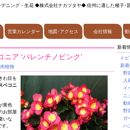
ーデニング・生花
◆株式会社ナカツタヤ◆
信州に適した種子･
営業カレンダー
地図･アクセス
会社情報
動
新着
ニア ‘バレンチノピンク’
トピ
新着
多肉植物
野
きわ目を
入
スベコニ
イ
ニ
動
が黄色
野
のお部屋
ガ
違いな
です。
ハ