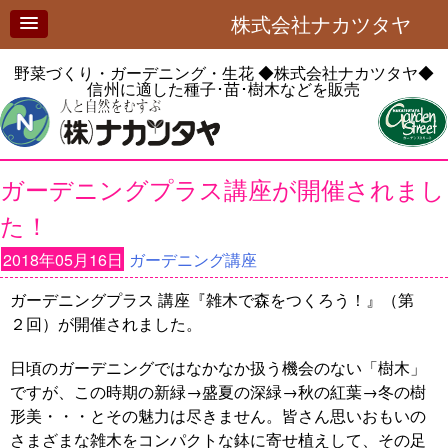
株式会社ナカツタヤ
野菜づくり・ガーデニング・生花
◆株式会社ナカツタヤ◆
信州に適した種子･苗･樹木などを販売
ガーデニングプラス講座が開催されまし
た！
2018年05月16日
ガーデニング講座
ガーデニングプラス 講座『雑木で森をつくろう！』（第
２回）が開催されました。
日頃のガーデニングではなかなか扱う機会のない「樹木」
ですが、この時期の新緑→盛夏の深緑→秋の紅葉→冬の樹
形美・・・とその魅力は尽きません。皆さん思いおもいの
さまざまな雑木をコンパクトな鉢に寄せ植えして、その足