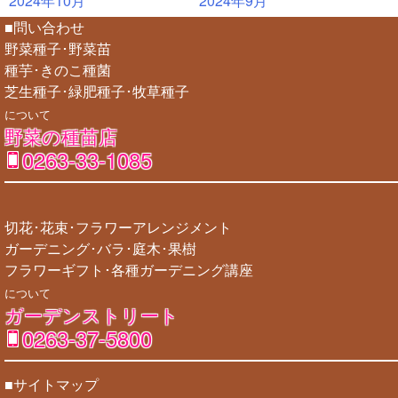
2024年10月
2024年9月
■問い合わせ
野菜種子･野菜苗
種芋･きのこ種菌
芝生種子･緑肥種子･牧草種子
について
野菜の種苗店
0263-33-1085
切花･花束･フラワーアレンジメント
ガーデニング･バラ･庭木･果樹
フラワーギフト･各種ガーデニング講座
について
ガーデンストリート
0263-37-5800
■サイトマップ