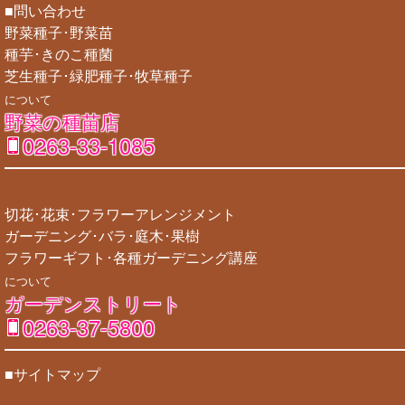
■問い合わせ
野菜種子･野菜苗
種芋･きのこ種菌
芝生種子･緑肥種子･牧草種子
について
野菜の種苗店
0263-33-1085
切花･花束･フラワーアレンジメント
ガーデニング･バラ･庭木･果樹
フラワーギフト･各種ガーデニング講座
について
ガーデンストリート
0263-37-5800
■サイトマップ