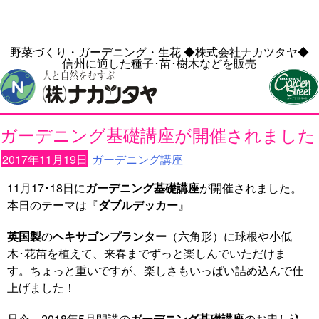
野菜づくり・ガーデニング・生花
◆株式会社ナカツタヤ◆
信州に適した種子･苗･樹木などを販売
ガーデニング基礎講座が開催されました
2017年11月19日
ガーデニング講座
11月17･18日に
ガーデニング基礎講座
が開催されました。
本日のテーマは『
ダブルデッカー
』
英国製
の
ヘキサゴン
プランター
（六角形）に球根や小低
木･花苗を植えて、来春までずっと楽しんでいただけま
す。ちょっと重いですが、楽しさもいっぱい詰め込んで仕
上げました！
只今、2018年5月開講の
ガーデニング基礎講座
のお申し込