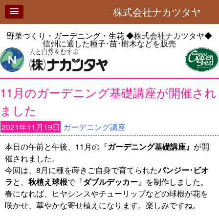
株式会社ナカツタヤ
野菜づくり・ガーデニング・生花
◆株式会社ナカツタヤ◆
信州に適した種子･苗･樹木などを販売
11月のガーデニング基礎講座が開催され
ました
2021年11月19日
ガーデニング講座
本日の午前と午後、11月の『
ガーデニング基礎講座』
が開
催されました。
今回は、8月に種を蒔きご自身で育てられた
パンジー･ビオ
ラ
と、
秋植え球根
で『
ダブルデッカー
』を制作しました。
春になれば、ヒヤシンスやチューリップなどの球根が花を
咲かせ、華やかな寄せ植えになります。楽しみですね。