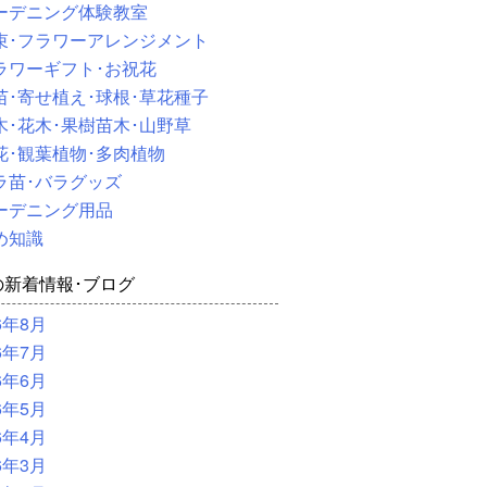
ーデニング体験教室
束･フラワーアレンジメント
ラワーギフト･お祝花
苗･寄せ植え･球根･草花種子
木･花木･果樹苗木･山野草
花･観葉植物･多肉植物
ラ苗･バラグッズ
ーデニング用品
め知識
の新着情報･ブログ
6年8月
6年7月
6年6月
6年5月
6年4月
6年3月