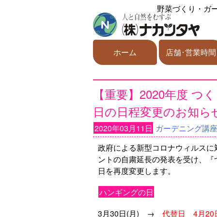
野菜づくり・ガ
ホーム
店舗･営業時間
【重要】2020年度 
日の日程変更のお知ら
2020年03月11日
ガーデニング講
政府による新型コロナウィルスに
ントの自粛延長の発表を受け、『
日を再度変更します。
ハンギングの日
3月30日(月) →
代替日 4月20日