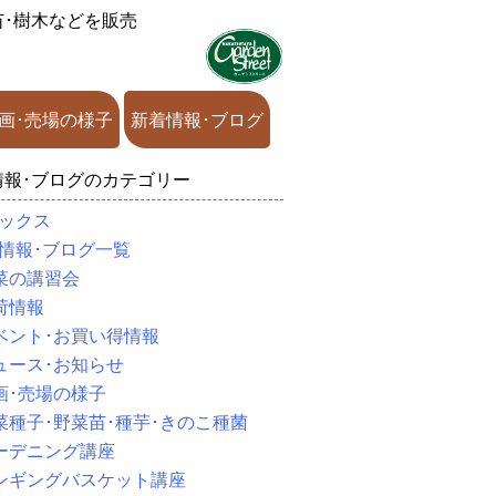
苗･樹木などを販売
画･売場の様子
新着情報･ブログ
情報･ブログのカテゴリー
ックス
情報･ブログ一覧
菜の講習会
荷情報
ベント･お買い得情報
ュース･お知らせ
画･売場の様子
菜種子･野菜苗･種芋･きのこ種菌
ーデニング講座
ンギングバスケット講座