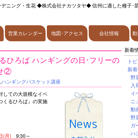
ーデニング・生花
◆株式会社ナカツタヤ◆
信州に適した種子･
営業カレンダー
地図･アクセス
会社情報
動
新着
つくるひろば ハンギングの日･フリーの
トピ
せ②
新着
野
座
,
ハンギングバスケット講座
入
イ
対しての大規模なイベ
つくるひろば』の実施
ニ
動
野
ガ
ハ
(月)
9:30～