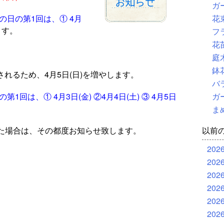
ガ
の日の第1回は、① 4月
花
ます。
フ
花
庭
鉢
想されるため、4月5日(日)を増やします。
バ
1回は、① 4月3日(金) ②4月4日(土) ③ 4月5日
ガ
ま
た場合は、その都度お知らせ致します。
以前
202
202
202
202
202
202