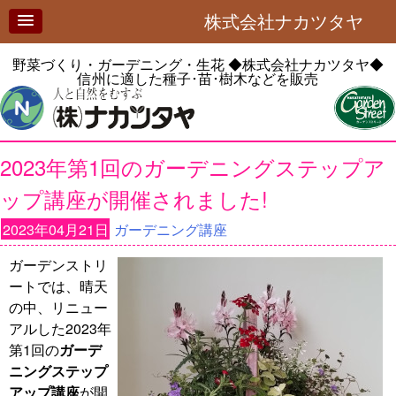
株式会社ナカツタヤ
野菜づくり・ガーデニング・生花
◆株式会社ナカツタヤ◆
信州に適した種子･苗･樹木などを販売
2023年第1回のガーデニングステップア
ップ講座が開催されました!
2023年04月21日
ガーデニング講座
ガーデンストリ
ートでは、晴天
の中、リニュー
アルした2023年
第1回の
ガーデ
ニングステップ
アップ講座
が開