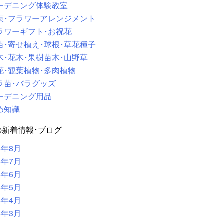
ーデニング体験教室
束･フラワーアレンジメント
ラワーギフト･お祝花
苗･寄せ植え･球根･草花種子
木･花木･果樹苗木･山野草
花･観葉植物･多肉植物
ラ苗･バラグッズ
ーデニング用品
め知識
の新着情報･ブログ
6年8月
6年7月
6年6月
6年5月
6年4月
6年3月