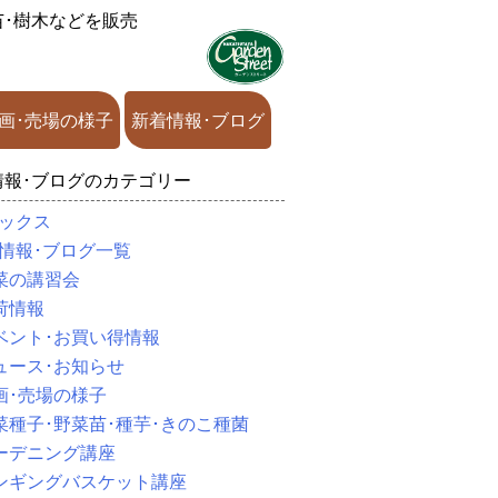
苗･樹木などを販売
画･売場の様子
新着情報･ブログ
情報･ブログのカテゴリー
ックス
情報･ブログ一覧
菜の講習会
荷情報
ベント･お買い得情報
ュース･お知らせ
画･売場の様子
菜種子･野菜苗･種芋･きのこ種菌
ーデニング講座
ンギングバスケット講座