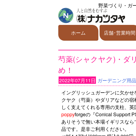
野菜づくり・ガ
ホーム
店舗･営業時間
芍薬(シャクヤク)・
め！
2022年07月11日
ガーデニング用
イングリッシュガーデンに欠かせ
クヤク（芍薬）やダリアなどの宿
しく支えてくれる専用の支柱、英
poppy
forgeの『Conical Support
ありそうで無い本場イギリスなら
品です。是非ご利用ください。