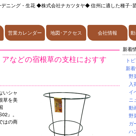
ーデニング・生花
◆株式会社ナカツタヤ◆
信州に適した種子･
営業カレンダー
地図･アクセス
会社情報
動
新着
ダリアなどの宿根草の支柱におすす
トピ
新着
野
品
入
イ
ないシャ
根草を美
ニ
国
動
 PS02』。
野
ではの商
ガ
ハ