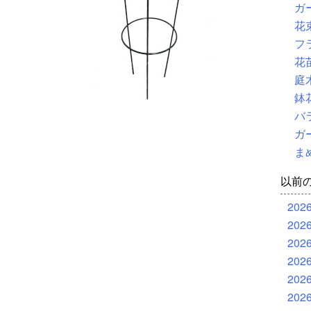
ガ
花
フ
花
庭
鉢
バ
ガ
ま
以前
202
202
202
202
202
202