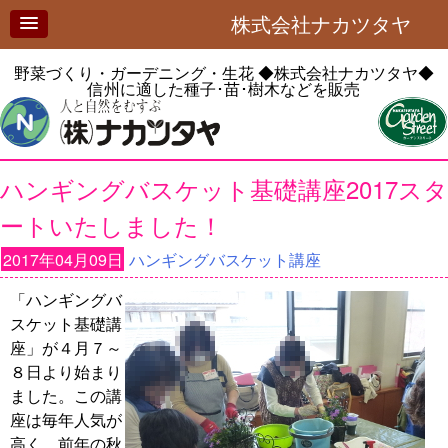
株式会社ナカツタヤ
野菜づくり・ガーデニング・生花
◆株式会社ナカツタヤ◆
信州に適した種子･苗･樹木などを販売
ハンギングバスケット基礎講座2017スタ
ートいたしました！
2017年04月09日
ハンギングバスケット講座
「ハンギングバ
スケット基礎講
座」が４月７～
８日より始まり
ました。この講
座は毎年人気が
高く、前年の秋