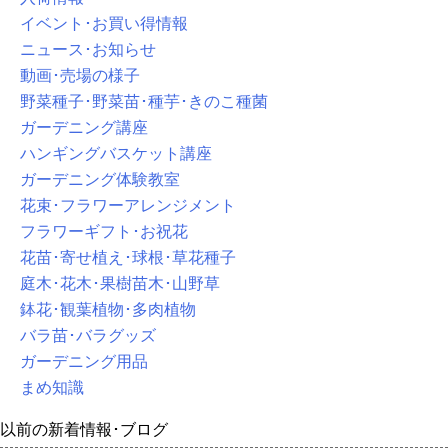
イベント･お買い得情報
ニュース･お知らせ
動画･売場の様子
野菜種子･野菜苗･種芋･きのこ種菌
ガーデニング講座
ハンギングバスケット講座
ガーデニング体験教室
花束･フラワーアレンジメント
フラワーギフト･お祝花
花苗･寄せ植え･球根･草花種子
庭木･花木･果樹苗木･山野草
鉢花･観葉植物･多肉植物
バラ苗･バラグッズ
ガーデニング用品
まめ知識
以前の新着情報･ブログ